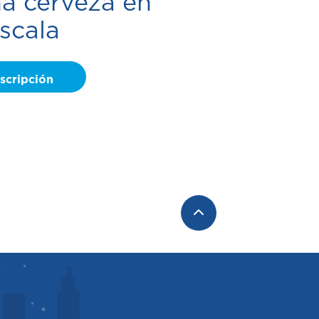
na cerveza en
scala
nscripción