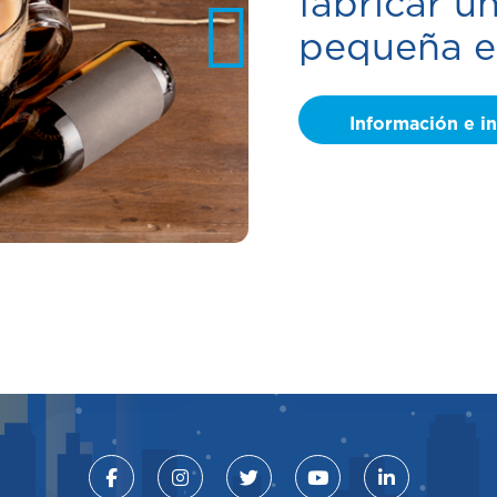
fabricar u
pequeña e
Información e i