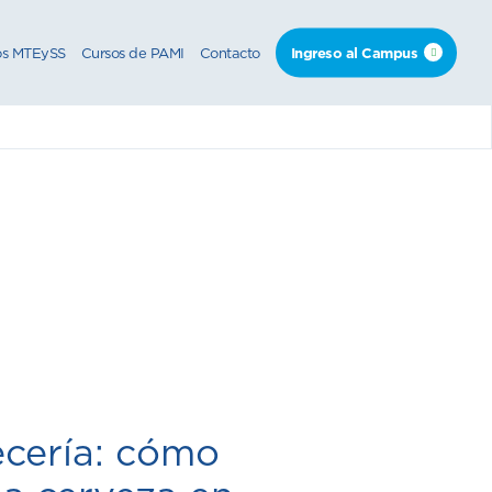
os MTEySS
Cursos de PAMI
Contacto
Ingreso al Campus
ecería: cómo